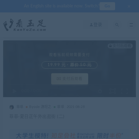
×
Go
An English site is available now. Switch?
登录
支付后观看
观看当前视频需要支付
19.99 元 ·
原价 50 元
支付后观看
0:00
/
0:00
菲菲
Bysole 游坦之
菲菲
2021-08-28
菲菲·夏日正午外出逛街 (二)