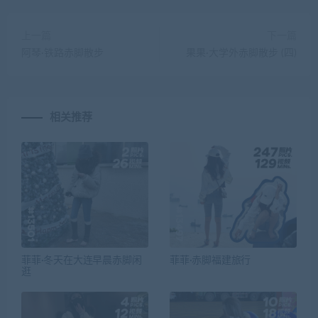
上一篇
下一篇
阿琴·铁路赤脚散步
果果·大学外赤脚散步 (四)
相关推荐
菲菲·冬天在大连早晨赤脚闲
菲菲·赤脚福建旅行
逛