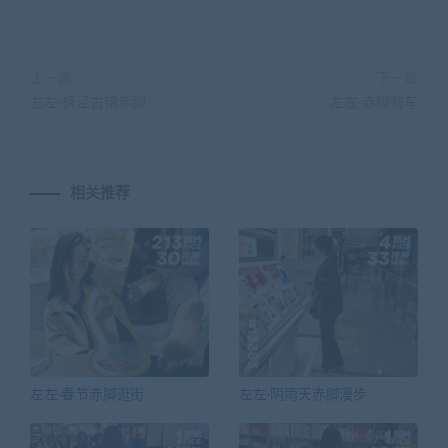
上一篇
下一篇
左左·枫泾古镇赤脚
左左·赤脚骑车
相关推荐
左左·春节赤脚逛街
左左·阴雨天赤脚漫步