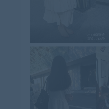
074 赤脚散步
(回收中, 85元)