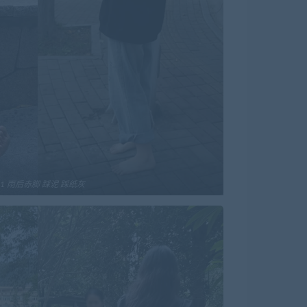
71 雨后赤脚 踩泥 踩纸灰