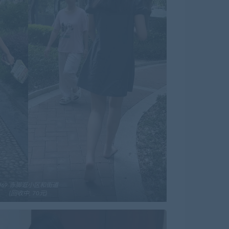
069 赤脚逛小区和街道
(回收中, 70元)